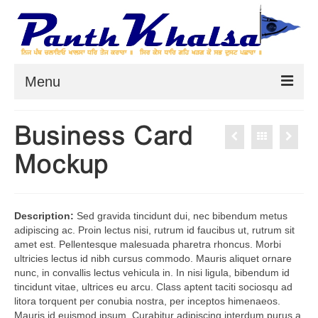
Menu
Home
Business Card
HukamNama
Mockup
On This Day
Khalsa Rehat
Description:
Sed gravida tincidunt dui, nec bibendum metus
adipiscing ac. Proin lectus nisi, rutrum id faucibus ut, rutrum sit
Panthic Articles
amet est. Pellentesque malesuada pharetra rhoncus. Morbi
ultricies lectus id nibh cursus commodo. Mauris aliquet ornare
How Sikh Scribes & Publishers
nunc, in convallis lectus vehicula in. In nisi ligula, bibendum id
Distorted Gurbani
tincidunt vitae, ultrices eu arcu. Class aptent taciti sociosqu ad
litora torquent per conubia nostra, per inceptos himenaeos.
Detailed Vichaar on Mangal Prabandh
Mauris id euismod ipsum. Curabitur adipiscing interdum purus a