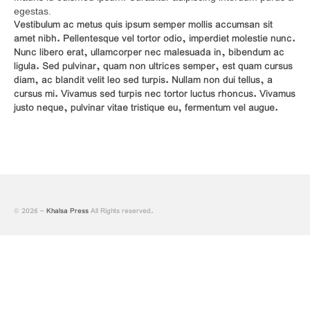
of Gurbani
egestas.
Vestibulum ac metus quis ipsum semper mollis accumsan sit
ਤੁਸੀਂ ਆਪ ਪੜ੍ਹ ਕੇ ਦੱਸਿਉ ਕਿ ਕੀ ਇਹ ਭਗੌੜਾਪਣ
amet nibh. Pellentesque vel tortor odio, imperdiet molestie nunc.
ਹੈ ਜਾਂ ਯੁੱਧਨੀਤੀ!
Nunc libero erat, ullamcorper nec malesuada in, bibendum ac
ligula. Sed pulvinar, quam non ultrices semper, est quam cursus
diam, ac blandit velit leo sed turpis. Nullam non dui tellus, a
cursus mi. Vivamus sed turpis nec tortor luctus rhoncus. Vivamus
justo neque, pulvinar vitae tristique eu, fermentum vel augue.
© 2026 -
Khalsa Press
All Rights reserved.