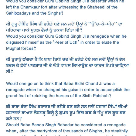
Would you consider Guru Gobind Singh Ji a deserter when he
of Gurbani
left the Chamkaur fort after witnessing the Shaheedi of the
Sahibzadays and the Singhs?
ਤੁਸੀਂ ਆਪ ਪੜ੍ਹ ਕੇ ਦੱਸਿਉ ਕਿ ਕੀ ਇਹ ਭਗੌੜਾਪਣ
ਹੈ ਜਾਂ ਯੁੱਧਨੀਤੀ!
ਕੀ ਗੁਰੂ ਗੋਬਿੰਦ ਸਿੰਘ ਜੀ ਭਗੌੜੇ ਬਣੇ ਸਨ ਜਦੋਂ ਉਨ੍ਹਾਂ ਨੇ “ਉੱਚ-ਕੇ-ਪੀਰ” ਦਾ
ਪਹਿਰਾਵਾ ਪਾਕੇ ਮੁਗਲ ਫੌਜਾਂ ਨੂੰ ਚਕਮਾ ਦਿੱਤਾ ਸੀ?
Would you consider Guru Gobind Singh Ji a renegade when he
disguised himself as the ‘Peer of Uch’ in order to elude the
Mughal forces?
ਕੀ ਤੁਹਾਨੂੰ ਲੱਗਦਾ ਹੈ ਕਿ ਬਾਬਾ ਬਿਧੀ ਚੰਦ ਜੀ ਭਗੌੜੇ ਹੋਏ ਸਨ ਜਦੋਂ ਉਨ੍ਹਾਂ ਨੇ ਭੇਸ
ਬਦਲ ਕੇ ਛੇਵੇਂ ਪਾਤਸ਼ਾਹ ਜੀ ਦੇ ਘੋੜੇ ਵਾਪਸ ਲਿਆਉਣ ਦਾ ਕਾਰਜ ਨੇਪਰੇ ਚਾੜ੍ਹਿਆ
ਸੀ?
Would one go on to think that Baba Bidhi Chand Ji was a
renegade when he changed his guise in order to accomplish the
grand feat of retaking the horses of the Sixth Patshah?
ਕੀ ਬਾਬਾ ਬੰਦਾ ਸਿੰਘ ਬਹਾਦਰ ਜੀ ਭਗੌੜੇ ਬਣ ਗਏ ਸਨ ਜਦੋਂ ਹਜ਼ਾਰਾਂ ਸਿੰਘਾਂ ਦੀਆਂ
ਸ਼ਹਾਦਤਾਂ ਬਾਅਦ ਲੋਹਗੜ੍ਹ ਕਿਲ੍ਹੇ ਨੂੰ ਗੁਪਤ ਰੂਪ ਵਿੱਚ ਛੱਡ ਕੇ ਜੰਮੂ ਵੱਲ ਕੂਚ ਕਰ
ਗਏ ਸਨ?
Should Baba Banda Singh Bahadur be considered a renegade
when, after the martyrdom of thousands of Singhs, he stealthily