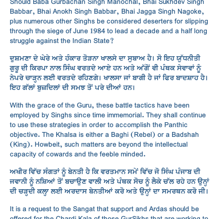
Should Baba Gurbachan Singh Manochal, Bhai Sukhdev Singh
Babbar, Bhai Anokh Singh Babbar, Bhai Jagga Singh Nagoke,
plus numerous other Singhs be considered deserters for slipping
through the siege of June 1984 to lead a decade and a half long
struggle against the Indian State?
ਦੁਸ਼ਮਣਾ ਦੇ ਘੇਰੇ ਅਤੇ ਹੰਕਾਰ ਤੋੜਨਾ ਖਾਲਸੇ ਦਾ ਸੁਬਾਅ ਹੈ। ਸੋ ਇਹ ਯੁੱਧਨੀਤੀ
ਗੁਰੂ ਦੀ ਕਿਰਪਾ ਨਾਲ ਸਿੰਘ ਵਰਤਦੇ ਆਏ ਹਨ ਅਤੇ ਅੱਗੋਂ ਵੀ ਪੰਥਕ ਸੇਵਾਵਾਂ ਨੂੰ
ਨੇਪਰੇ ਚਾੜ੍ਹਨ ਲਈ ਵਰਤਦੇ ਰਹਿਣਗੇ। ਖਾਲਸਾ ਜਾਂ ਬਾਗੀ ਹੈ ਜਾਂ ਫਿਰ ਬਾਦਸ਼ਾਹ ਹੈ।
ਇਹ ਗੱਲਾਂ ਬੁਜ਼ਦਿਲਾਂ ਦੀ ਸਮਝ ਤੋਂ ਪਰੇ ਦੀਆਂ ਹਨ।
With the grace of the Guru, these battle tactics have been
employed by Singhs since time immemorial. They shall continue
to use these strategies in order to accomplish the Panthic
objective. The Khalsa is either a Baghi (Rebel) or a Badshah
(King). Howbeit, such matters are beyond the intellectual
capacity of cowards and the feeble minded.
ਅਖੀਰ ਵਿੱਚ ਸੰਗਤਾਂ ਨੂੰ ਬੇਨਤੀ ਹੈ ਕਿ ਵਰਤਮਾਨ ਸਮੇਂ ਵਿੱਚ ਜੋ ਸਿੰਘ ਪੰਜਾਬ ਦੀ
ਜਵਾਨੀ ਨੂੰ ਨਸ਼ਿਆਂ ਤੋਂ ਬਚਾਉਣ ਵਾਲੀ ਅਤੇ ਪੰਥਕ ਸੋਚ ਨੂੰ ਲੈਕੇ ਚੱਲ ਰਹੇ ਹਨ ਉਨ੍ਹਾਂ
ਦੀ ਚੜ੍ਹਦੀ ਕਲ੍ਹਾ ਲਈ ਅਰਦਾਸ ਬੇਨਤੀਆਂ ਕਰੋ ਅਤੇ ਉਨ੍ਹਾਂ ਦਾ ਸਮਰਥਨ ਕਰੋ ਜੀ।
It is a request to the Sangat that support and Ardas should be