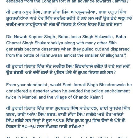
escaped from the Lohgarh fort in an advance towards Jammu?
ਕੀ ਨਵਾਬ ਕਪੂਰ ਸਿੰਘ, ਬਾਬਾ ਜੱਸਾ ਸਿੰਘ ਆਹਲੂਵਾਲੀਆ, ਬਾਬਾ ਚੜ੍ਹਤ ਸਿੰਘ
ਸ਼ੁਕਰਚੱਕੀਆ ਅਤੇ ਹੋਰ ਸਿੱਖ ਜਰਨੈਲ ਭਗੌੜੇ ਹੋ ਗਏ ਸਨ ਜਦੋਂ ਉਹ ਛੋਟੇ ਘਲੂਘਾਰੇ
ਦਰਮਿਆਨ ਕਾਹਨੂੰਵਾਨ ਦੀ ਜੰਗ ਚੋਂ ਨਿਕਲ ਕੇ ਐਧਰ ਓਧਰ ਖਿੰਡ ਗਏ ਸਨ?
Did Nawab Kapoor Singh, Baba Jassa Singh Ahluwalia, Baba
Charrat Singh Shukarchakiya along with many other Sikh
generals become deserters when they pulled out and dispersed
from the battle of Kahnuvaan amidst the smaller Ghallughara?
ਕੀ ਤੁਹਾਡੀ ਨਿਗਾਹ ਵਿੱਚ ਸੰਤ ਜਰਨੈਲ ਸਿੰਘ ਭਿੰਡਰਾਂਵਾਲੇ ਭਗੌੜੇ ਹੋ ਗਏ ਸਨ ਜਦੋਂ
ਉਹ ਬੰਬਈ ਅਤੇ ਚੰਦੋਂ ਕਲਾਂ ਦੇ ਪੁਲਿਸ ਘੇਰੇ ਚੋਂ ਗੁਪਤ ਨਿਕਲ ਗਏ ਸਨ?
From your standpoint, would Sant Jarnail Singh Bhindranwale be
considered a deserter when he evaded the police encirclement
twice in Mumbai and the village of Chando Kalan?
ਕੀ ਤੁਹਾਡੀ ਨਿਗਾਹ ਵਿੱਚ ਬਾਬਾ ਗੁਰਬਚਨ ਸਿੰਘ ਮਾਨੋਚਾਹਲ, ਭਾਈ ਸੁਖਦੇਵ ਸਿੰਘ
ਬਬਰ, ਭਾਈ ਅਨੋਖ ਸਿੰਘ ਬਬਰ, ਭਾਈ ਜੱਗਾ ਸਿੰਘ ਨਾਗੋਕੇ ਅਤੇ ਹੋਰ ਅਨੇਕਾਂ
ਸਿੰਘ ਭਗੌੜੇ ਸਨ ਜਿਨ੍ਹਾਂ ਨੇ ਜੂਨ ੧੯੮੪ ਵਿੱਚ ਗੁਪਤ ਰੂਪ ਵਿੱਚ ਫੌਜਾਂ ਦੇ ਘੇਰੇ ਚੋਂ
ਨਿਕਲ ਕੇ ੧੦-੧੫ ਸਾਲ ਸੰਘਰਸ਼ ਜਾਰੀ ਰੱਖਿਆ?