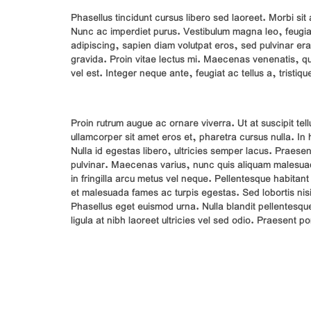
Phasellus tincidunt cursus libero sed laoreet. Morbi sit
Nunc ac imperdiet purus. Vestibulum magna leo, feugiat 
adipiscing, sapien diam volutpat eros, sed pulvinar erat
gravida. Proin vitae lectus mi. Maecenas venenatis, quam
vel est. Integer neque ante, feugiat ac tellus a, tristiq
Proin rutrum augue ac ornare viverra. Ut at suscipit tell
ullamcorper sit amet eros et, pharetra cursus nulla. In
Nulla id egestas libero, ultricies semper lacus. Praes
pulvinar. Maecenas varius, nunc quis aliquam malesua
in fringilla arcu metus vel neque. Pellentesque habitant
et malesuada fames ac turpis egestas. Sed lobortis nisi
Phasellus eget euismod urna. Nulla blandit pellentesque
ligula at nibh laoreet ultricies vel sed odio. Praesent por