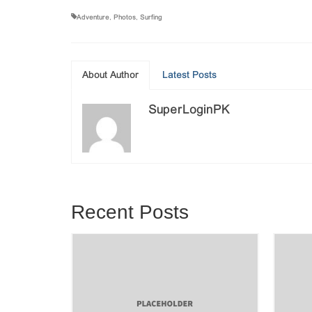
Adventure
Photos
Surfing
,
,
About Author
Latest Posts
SuperLoginPK
Recent Posts