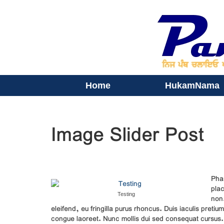
Home
HukamNama
Image Slider Post
Phas
plac
Testing
non.
eleifend, eu fringilla purus rhoncus. Duis iaculis preti
congue laoreet. Nunc mollis dui sed consequat cursus. Na