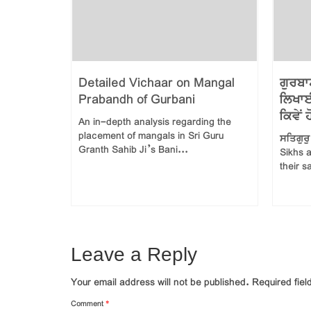
 ਕਿ ਕੀ
Detailed Vichaar on Mangal
ਗੁਰਬਾ
ਨੀਤੀ!
Prabandh of Gurbani
ਲਿਖਾਈ
ਕਿਵੇਂ
ese
An in-depth analysis regarding the
euvers? ਕੀ
placement of mangals in Sri Guru
ਸਤਿਗੁਰ
Granth Sahib Ji’s Bani...
Sikhs a
their s
Leave a Reply
Your email address will not be published.
Required fie
Comment
*