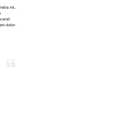
retra mi.
e
acerat
iam dolor