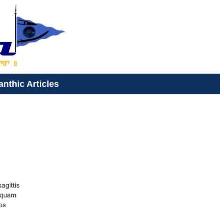
anthic Articles
agittis
u quam
os