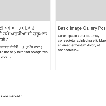
ਣੀ ਪੋਥੀਆਂ ਤੇ ਬੀੜਾਂ ਦੀ
Basic Image Gallery Pos
 ਸਮੇਂ ਅਸ਼ੁਧੀਆਂ ਦੀ ਸ਼ੁਰੂਆਤ
Lorem ipsum dolor sit amet,
 ਹੋਈ?
consectetur adipiscing elit. Ma
sit amet fermentum dolor, et
ੁ ਜਾਗਤਾ ਹੈ ਦੇਉ॥੧॥ (ਅੰਗ ੪੭੯)
consectetur...
re the only faith that recognizes
acred...
lds are marked
*