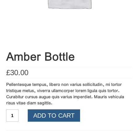
of Gurbani
ਤੁਸੀਂ ਆਪ ਪੜ੍ਹ ਕੇ ਦੱਸਿਉ ਕਿ ਕੀ ਇਹ ਭਗੌੜਾਪਣ
ਹੈ ਜਾਂ ਯੁੱਧਨੀਤੀ!
Amber Bottle
£
30.00
Pellentesque tempus, libero non varius sollicitudin, mi tortor
tristique metus, viverra ullamcorper lorem ligula quis tortor.
Curabitur cursus augue quis varius imperdiet. Mauris vehicula
risus vitae diam sagittis.
Amber
ADD TO CART
Bottle
quantity