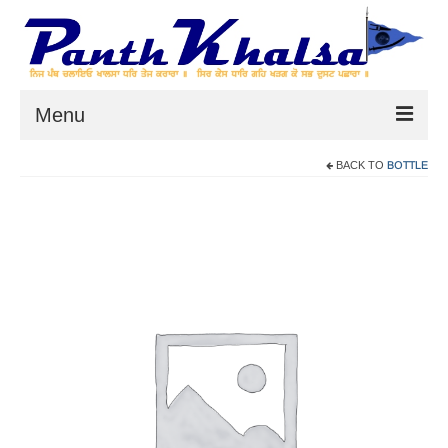
Menu
BOTTLE
BACK TO
Home
HukamNama
On This Day
Khalsa Rehat
Panthic Articles
How Sikh Scribes & Publishers
Distorted Gurbani
Detailed Vichaar on Mangal Prabandh